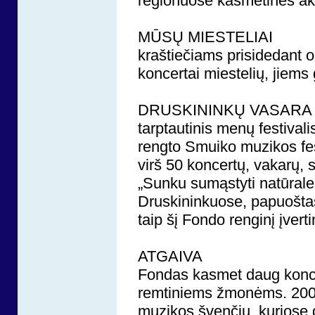
regionuose kasmetinės akc
MŪSŲ MIESTELIAI
kraštiečiams prisidedant o
koncertai miestelių, jiem
DRUSKININKŲ VASARA S
tarptautinis menų festiva
rengto Smuiko muzikos fes
virš 50 koncertų, vakarų,
„Sunku sumąstyti natūrales
Druskininkuose, papuoštas
taip šį Fondo renginį įvert
ATGAIVA
Fondas kasmet daug koncer
remtiniems žmonėms. 2003
muzikos švenčių, kuriose da