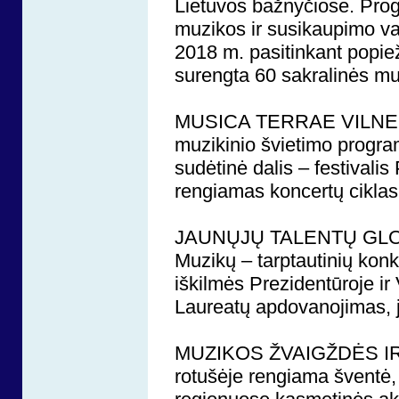
Lietuvos bažnyčiose. Pr
muzikos ir susikaupimo val
2018 m. pasitinkant popi
surengta 60 sakralinės mu
MUSICA TERRAE VILNE
muzikinio švietimo progr
sudėtinė dalis – festiv
rengiamas koncertų ciklas 
JAUNŲJŲ TALENTŲ GL
Muzikų – tarptautinių kon
iškilmės Prezidentūroje i
Laureatų apdovanojimas, j
MUZIKOS ŽVAIGŽDĖS IR Ž
rotušėje rengiama šventė, 