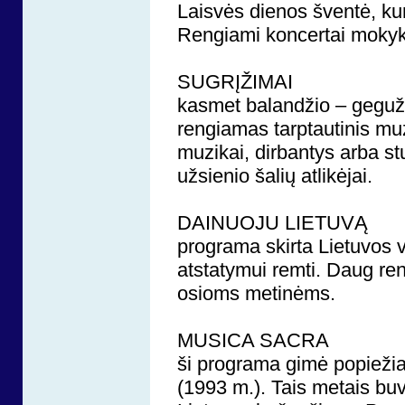
Laisvės dienos šventė, kuri
Rengiami koncertai mokyk
SUGRĮŽIMAI
kasmet balandžio – gegužė
rengiamas tarptautinis mu
muzikai, dirbantys arba st
užsienio šalių atlikėjai.
DAINUOJU LIETUVĄ
programa skirta Lietuvos
atstatymui remti. Daug re
osioms metinėms.
MUSICA SACRA
ši programa gimė popiežia
(1993 m.). Tais metais bu