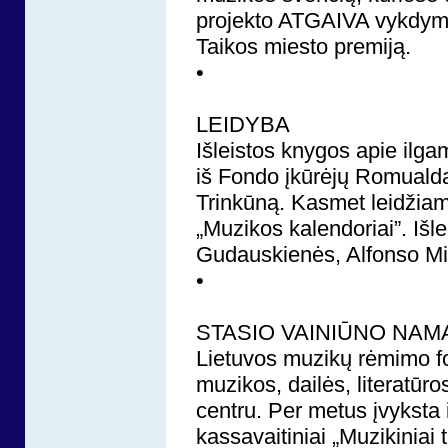
projekto ATGAIVA vykdym
Taikos miesto premiją.
•
LEIDYBA
Išleistos knygos apie ilga
iš Fondo įkūrėjų Romualdą 
Trinkūną. Kasmet leidžia
„Muzikos kalendoriai”. Išle
Gudauskienės, Alfonso Mikul
•
STASIO VAINIŪNO NAM
Lietuvos muzikų rėmimo fo
muzikos, dailės, literatūr
centru. Per metus įvyksta i
kassavaitiniai „Muzikiniai t