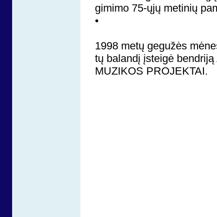
gi­mi­mo 75-ųjų me­ti­nių pa­m
•
1998 me­tų ge­gu­žės mė­ne­
tų ba­lan­dį įstei­gė ben­dri­j
MUZIKOS PROJEKTAI.