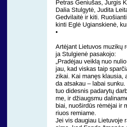
Pet­ras Ge­niu­šas, Jur­gis Kar­
Da­lia Stul­gy­tė, Ju­di­ta Lei­
Ged­vi­lai­tė ir ki­ti. Ruo­šia
kin­ti Eg­lė Ugians­kie­nė, ku­
•
Ar­tė­jant Lie­tu­vos mu­zi­kų
ja Stul­gie­nė pa­sa­ko­jo:
„Pra­dė­jau veik­lą nuo nu­lio
jau, kad vis­kas taip spar­či
zi­kai. Kai ma­nęs klau­sia, a
da at­sa­kau – la­bai sun­ku
tuo di­des­nis pa­da­ry­tų da
me, ir džiaugs­mu da­li­na­mė
biai, nuo­šir­dūs rė­mė­jai ir 
riuos re­mia­me.
Jei vis dau­giau Lie­tu­vo­je r