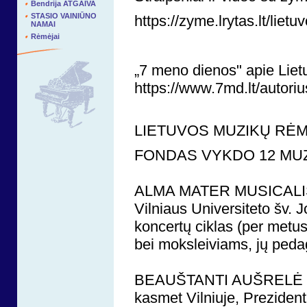
Bendrija ATGAIVA
STASIO VAINIŪNO
https://zyme.lrytas.lt/lie
NAMAI
Rėmėjai
„7 meno dienos" apie Lie
https://www.7md.lt/autoriu
LIETUVOS MUZIKŲ RĖM
FONDAS VYKDO 12 MU
ALMA MATER MUSICAL
Vilniaus Universiteto šv.
koncertų ciklas (per metu
bei moksleiviams, jų ped
BEAUŠTANTI AUŠRELĖ
kasmet Vilniuje, Preziden