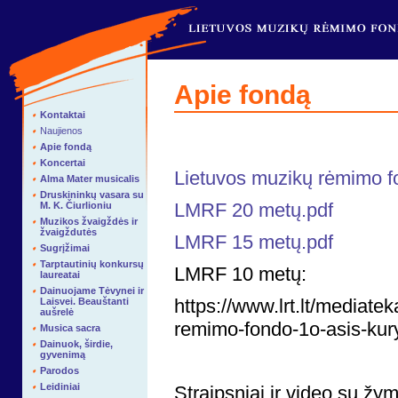
Apie fondą
Kontaktai
Naujienos
Apie fondą
Koncertai
Lietuvos muzikų rėmimo fo
Alma Mater musicalis
Druskininkų vasara su
LMRF 20 metų.pdf
M. K. Čiurlioniu
Muzikos žvaigždės ir
žvaigždutės
LMRF 15 metų.pdf
Sugrįžimai
Tarptautinių konkursų
LMRF 10 metų:
laureatai
Dainuojame Tėvynei ir
https://www.lrt.lt/mediat
Laisvei. Beauštanti
aušrelė
remimo-fondo-1o-asis-kur
Musica sacra
Dainuok, širdie,
gyvenimą
Parodos
Leidiniai
Straipsniai ir video su žy