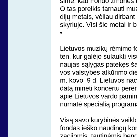
si­me, kad Fon­do žmo­nės di
O tas po­rei­kis tar­nau­ti mu
di­jų me­tais, vė­liau dir­bant
sky­riu­je. Vi­si šie me­tai ir bu
•
Lie­tu­vos mu­zi­kų rė­mi­mo 
ten, kur ga­lė­jo su­lauk­ti vi
nau­jas są­ly­gas pa­te­kęs ša­
vos vals­ty­bės at­kū­ri­mo die
m. kovo 9 d. Lie­tu­vos na­cio­
da­tą mi­nė­ti kon­cer­tu pe­rė
apie Lie­tu­vos var­do pa­mi­
nu­ma­tė specialią program
Vi­są sa­vo kū­ry­bi­nės veik
fon­das ieš­ko nau­din­gų kon­t
za­ci­jo­mis, tau­ti­nė­mis ben