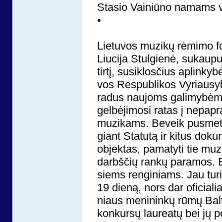
Stasio Vainiūno namams 
•
Lie­tu­vos mu­zi­kų rė­mi­mo fon
Liu­ci­ja Stul­gie­nė, su­kau­pu­
tir­tį, su­si­klos­čius ap­lin­k
vos Res­pub­li­kos Vy­riau­sy­bė
ra­dus nau­joms ga­li­my­bėms, i
gel­bė­ji­mo­si ra­tas į ne­pa­pr
mu­zi­kams. Be­veik pus­me­tį 
giant Sta­tu­tą ir ki­tus do­k
ob­jek­tas, pa­ma­ty­ti tie mu­z
darbš­čių ran­kų pa­ra­mos. Bu­
siems ren­gi­niams. Jau tu­r
19 die­ną, nors dar ofi­cia­lia
niaus me­ni­nin­kų rū­mų Bal­to­
kon­kur­sų lau­re­a­tų bei jų 