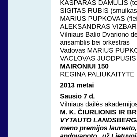
KASPARAS DAMULIS (te
SIGITAS RUBIS (smuikas
MARIUS PUPKOVAS (flei
ALEKSANDRAS VIZBARAS 
Vilniaus Balio Dvariono d
ansamblis bei orkestras
Vadovas MARIUS PUPK
VACLOVAS JUODPUSIS (
MAIRONIUI 150
REGINA PALIUKAITYTĖ (
2013 metai
Sausio 7 d.
Vilniaus dailės akademij
M. K. ČIURLIONIS IR 
VYTAUTO LANDSBERGIO – 
meno premijos laureato ,
apdovanoto „už Lietuvoje