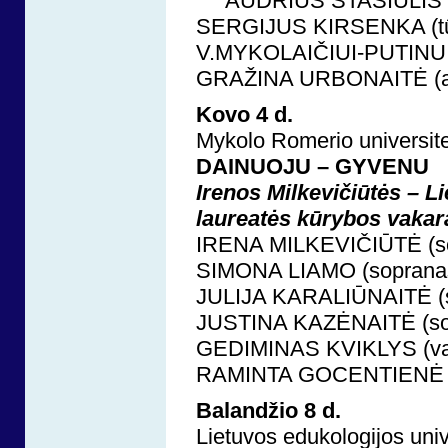
AUDRIUS STASIULIS (bo
SERGIJUS KIRSENKA (t
V.MYKOLAIČIUI-PUTINUI
GRAŽINA URBONAITĖ (ak
Kovo 4 d.
Mykolo Romerio universi
DAINUOJU – GYVENU
Irenos Milkevičiūtės – L
laureatės kūrybos vakar
IRENA MILKEVIČIŪTĖ (s
SIMONA LIAMO (soprana
JULIJA KARALIŪNAITĖ (
JUSTINA KAZĖNAITĖ (so
GEDIMINAS KVIKLYS (va
RAMINTA GOCENTIENĖ (f
Balandžio 8 d.
Lietuvos edukologijos un