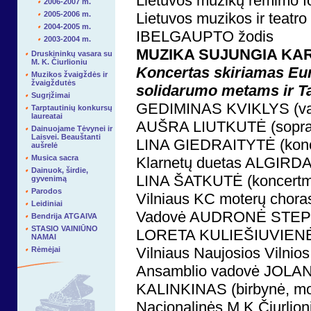
Lietuvos muzikų rėmimo 
2006-2007 m.
2005-2006 m.
Lietuvos muzikos ir teatr
2004-2005 m.
IBELGAUPTO žodis
2003-2004 m.
MUZIKA SUJUNGIA KA
Druskininkų vasara su
M. K. Čiurlioniu
Koncertas skiriamas Eur
Muzikos žvaigždės ir
žvaigždutės
solidarumo metams ir Ta
Sugrįžimai
GEDIMINAS KVIKLYS (va
Tarptautinių konkursų
laureatai
AUŠRA LIUTKUTĖ (sopra
Dainuojame Tėvynei ir
Laisvei. Beauštanti
LINA GIEDRAITYTĖ (konc
aušrelė
Musica sacra
Klarnetų duetas ALGIR
Dainuok, širdie,
LINA ŠATKUTĖ (koncertme
gyvenimą
Parodos
Vilniaus KC moterų chor
Leidiniai
Vadovė AUDRONĖ STE
Bendrija ATGAIVA
STASIO VAINIŪNO
LORETA KULIEŠIUVIENĖ (
NAMAI
Vilniaus Naujosios Vilnio
Rėmėjai
Ansamblio vadovė JOLAN
KALINKINAS (birbynė, mok
Nacionalinės M.K.Čiurli