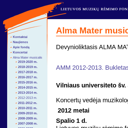
Alma Mater music
Kontaktai
Naujienos
Devynioliktasis ALMA M
Apie fondą
Koncertai
Alma Mater musicalis
2019-2020 m.
AMM 2012-2013. Bukletas
2018-2019 m.
2017-2018 m.
2016-2017 m.
2015-2016 m.
Vilniaus universiteto šv.
2014-2015 m.
2013-2014 m.
2012-2013 m.
Koncertų vedėja muziko
2011-2012 m.
2010-2011 m.
2012 metai
2009-2010 m.
2008-2009 m.
Spalio 1 d.
2007-2008 m.