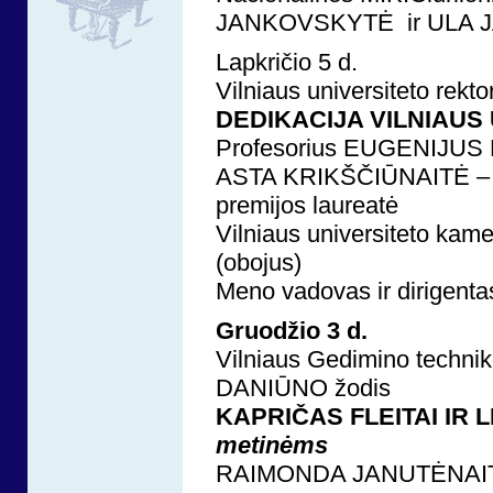
JANKOVSKYTĖ ir ULA 
Lapkričio 5 d.
Vilniaus universiteto rekto
DEDIKACIJA VILNIAUS 
Profesorius EUGENIJU
ASTA KRIKŠČIŪNAITĖ – 20
premijos laureatė
Vilniaus universiteto ka
(obojus)
Meno vadovas ir dirig
Gruodžio 3 d.
Vilniaus Gedimino techni
DANIŪNO žodis
KAPRIČAS FLEITAI IR L
metinėms
RAIMONDA JANUTĖNAITĖ