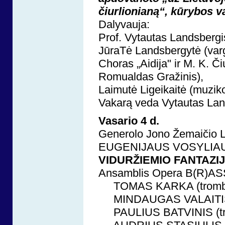
čiurlionianą“, kūrybos v
Dalyvauja:
Prof. Vytautas Landsbergi
JūraTė Landsbergytė (vargo
Choras „Aidija" ir M. K. 
Romualdas Gražinis),
Laimutė Ligeikaitė (muzik
Vakarą veda Vytautas Lan
Vasario 4 d.
Generolo Jono Žemaičio Li
EUGENIJAUS VOSYLIAU
VIDURŽIEMIO FANTAZI
Ansamblis Opera B(R)AS
TOMAS KARKA (trombona
MINDAUGAS VALAITIS 
PAULIUS BATVINIS (tr