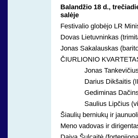
Balandžio 18 d., trečiad
salėje
Festivalio globėjo LR Mini
Dovas Lietuvninkas (trimit
Jonas Sakalauskas (barito
ČIURLIONIO KVARTETA
Jonas Tankevičius (
Darius Dikšaitis (II 
Gediminas Dačinskas
Saulius Lipčius (vio
Šiaulių berniukų ir jaunu
Meno vadovas ir dirigenta
Daiva Šulcaitė (fortepijon