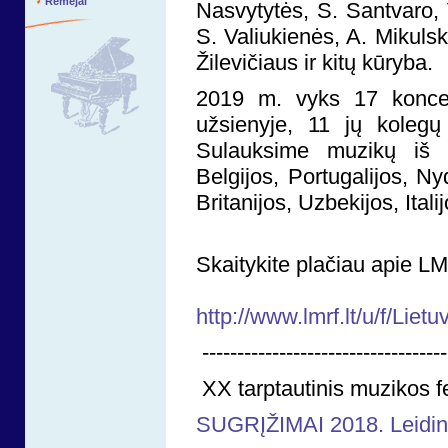
Rėmėjai
Nasvytytės, S. Santvaro,
S. Valiukienės, A. Mikulski
Žilevičiaus ir kitų kūryba.
2019 m. vyks 17 koncer
užsienyje, 11 jų kolegų 
Sulauksime muzikų iš 16
Belgijos, Portugalijos, N
Britanijos, Uzbekijos, Itali
Skaitykite plačiau apie 
http://www.lmrf.lt/u/f/
-----------------------------------
XX tarptautinis muzikos fe
SUGRĮŽIMAI 2018. Leidin