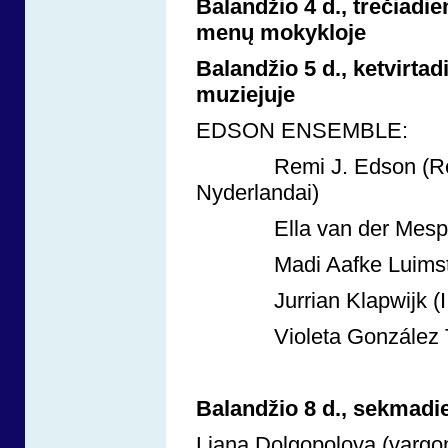
Balandžio 4 d., trečiadi
menų mokykloje
Balandžio 5 d., ketvirtad
muziejuje
EDSON ENSEMBLE:
Remi J. Edson (Remigij
Nyderlandai)
Ella van der Mespel (s
Madi Aafke Luimstra ( I
Jurrian Klapwijk (II a
Violeta González Tomà
Balandžio 8 d., sekmadien
Liana Dolgopolova (vargon