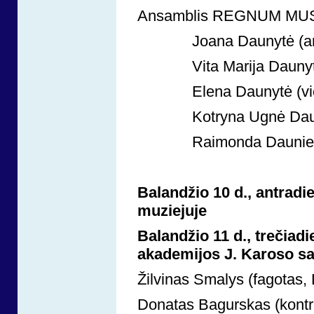
Ansamblis REGNUM MU
Joana Daunytė (arfa, 
Vita Marija Daunytė (fl
Elena Daunytė (violonč
Kotryna Ugnė Daunytė 
Raimonda Daunienė (
Balandžio 10 d., antradie
muziejuje
Balandžio 11 d., trečiadi
akademijos J. Karoso sa
Žilvinas Smalys (fagotas, 
Donatas Bagurskas (kontr