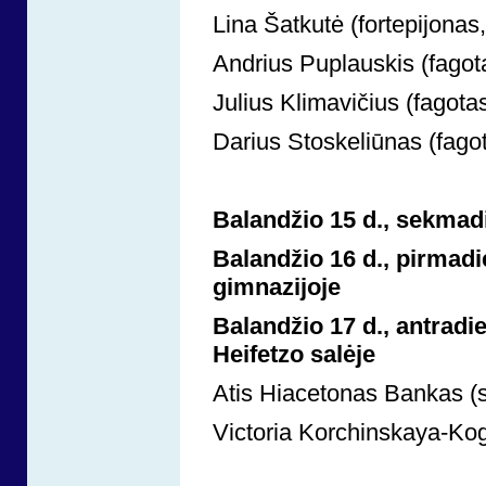
Lina Šatkutė (fortepijonas,
Andrius Puplauskis (fagot
Julius Klimavičius (fagotas
Darius Stoskeliūnas (fagot
Balandžio 15 d., sekmadi
Balandžio 16 d., pirmad
gimnazijoje
Balandžio 17 d., antrad
Heifetzo salėje
Atis Hiacetonas Bankas (
Victoria Korchinskaya-Kog