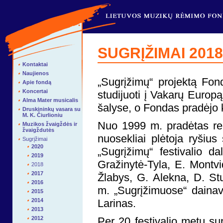
SUGRĮŽIMAI 2018
Kontaktai
Naujienos
„Sugrįžimų“ projektą Fo
Apie fondą
Koncertai
studijuoti į Vakarų Europą,
Alma Mater musicalis
šalyse, o Fondas pradėjo k
Druskininkų vasara su
M. K. Čiurlioniu
Nuo 1999 m. pradėtas reng
Muzikos žvaigždės ir
žvaigždutės
nuosekliai plėtoja ryšius 
Sugrįžimai
2020
„Sugrįžimų“ festivalio d
2019
Gražinytė-Tyla, E. Montvi
2018
2017
Žlabys, G. Alekna, D. Stu
2016
m. „Sugrįžimuose“ dainav
2015
2014
Larinas.
2013
2012
Per 20 festivalio metų s