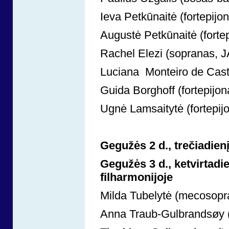
Ieva Petkūnaitė (fortepijon
Augustė Petkūnaitė (fortep
Rachel Elezi (sopranas, J
Luciana Monteiro de Castr
Guida Borghoff (fortepijona
Ugnė Lamsaitytė (fortepijo
Gegužės 2 d., trečiadienį
Gegužės 3 d., ketvirtadie
filharmonijoje
Milda Tubelytė (mecosopra
Anna Traub-Gulbrandsøy (