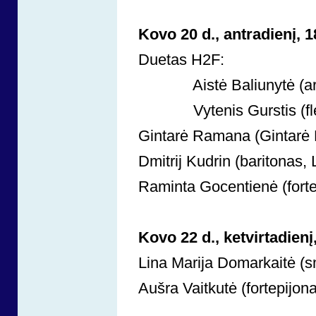
Kovo 20 d., antradienį, 1
Duetas H2F:
Aistė Baliunytė (arfa,
Vytenis Gurstis (fleita,
Gintarė Ramana (Gintarė R
Dmitrij Kudrin (baritonas, 
Raminta Gocentienė (forte
Kovo 22 d., ketvirtadienį,
Lina Marija Domarkaitė (sm
Aušra Vaitkutė (fortepijona