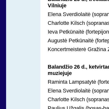
Vilniuje
Elena Sverdiolaitė (sopran
Charlotte Kilsch (sopranas,
Ieva Petkūnaitė (fortepijon
Augustė Petkūnaitė (fortep
Koncertmeisterė Gražina Z
Balandžio 26 d., ketvirta
muziejuje
Raminta Lampsatytė (fortep
Elena Sverdiolaitė (sopran
Charlotte Kilsch (sopranas,
Paulius Užgalis (bosas-bar