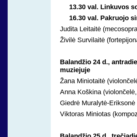
13.30 val. Linkuvos so
16.30 val. Pakruojo s
Judita Leitaitė (mecosopra
Živilė Survilaitė (fortepijo
Balandžio 24 d., antradie
muziejuje
Žana Miniotaitė (violončel
Anna Koškina (violončelė, 
Giedrė Muralytė-Eriksonė (
Viktoras Miniotas (kompozi
Balandžio 25 d., trečiad