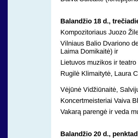
Balandžio 18 d., trečiad
Kompozitoriaus Juozo Žile
Vilniaus Balio Dvariono 
Laima Domikaitė) ir
Lietuvos muzikos ir teatro 
Rugilė Klimaitytė, Laura C
Vėjūnė Vidžiūnaitė, Salviju
Koncertmeisteriai Vaiva Bl
Vakarą parengė ir veda m
Balandžio 20 d., penktad