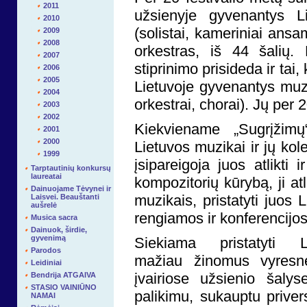
2011
užsienyje gyvenantys L
2010
(solistai, kameriniai ansa
2009
2008
orkestras, iš 44 šalių. 
2007
stiprinimo prisideda ir tai
2006
2005
Lietuvoje gyvenantys muzik
2004
orkestrai, chorai). Jų per 
2003
2002
Kiekviename „Sugrįžimų
2001
2000
Lietuvos muzikai ir jų kol
1999
įsipareigoja juos atlikti
Tarptautinių konkursų
laureatai
kompozitorių kūrybą, ji at
Dainuojame Tėvynei ir
muzikais, pristatyti juos L
Laisvei. Beauštanti
aušrelė
rengiamos ir konferencijo
Musica sacra
Dainuok, širdie,
gyvenimą
Siekiama pristatyti L
Parodos
mažiau žinomus vyresnės
Leidiniai
įvairiose užsienio šalys
Bendrija ATGAIVA
STASIO VAINIŪNO
palikimu, sukauptu priver
NAMAI