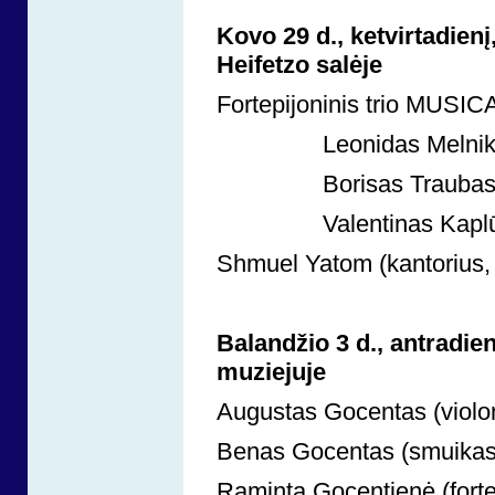
Kovo 29 d., ketvirtadien
Heifetzo salėje
Fortepijoninis trio MUSI
Leonidas Melnikas (fo
Borisas Traubas (sm
Valentinas Kaplūnas (
Shmuel Yatom (kantorius, L
Balandžio 3 d., antradien
muziejuje
Augustas Gocentas (violon
Benas Gocentas (smuikas,
Raminta Gocentienė (forte