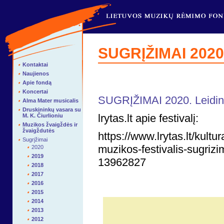
SUGRĮŽIMAI 2020
Kontaktai
Naujienos
Apie fondą
Koncertai
SUGRĮŽIMAI 2020. Leidinys
Alma Mater musicalis
Druskininkų vasara su
lrytas.lt apie festivalį:
M. K. Čiurlioniu
Muzikos žvaigždės ir
žvaigždutės
https://www.lrytas.lt/kult
Sugrįžimai
muzikos-festivalis-sugrizi
2020
2019
13962827
2018
2017
2016
2015
2014
2013
2012