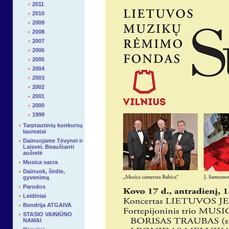
2011
2010
2009
2008
2007
2006
2005
2004
2003
2002
2001
2000
1999
Tarptautinių konkursų
laureatai
Dainuojame Tėvynei ir
Laisvei. Beauštanti
aušrelė
Musica sacra
Dainuok, širdie,
gyvenimą
Parodos
Leidiniai
Bendrija ATGAIVA
STASIO VAINIŪNO
NAMAI