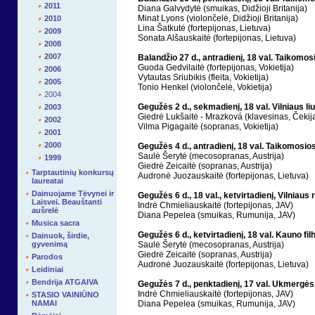
2011
Diana Galvydytė (smuikas, Didžioji Britanija)
Minat Lyons (violončelė, Didžioji Britanija)
2010
Lina Šatkutė (fortepijonas, Lietuva)
2009
Sonata Alšauskaitė (fortepijonas, Lietuva)
2008
2007
Balandžio 27 d., antradienį, 18 val. Taikomos
Guoda Gedvilaitė (fortepijonas, Vokietija)
2006
Vytautas Sriubikis (fleita, Vokietija)
2005
Tonio Henkel (violončelė, Vokietija)
2004
Gegužės 2 d., sekmadienį, 18 val. Vilniaus l
2003
Giedrė Lukšaitė - Mrazková (klavesinas, Čekij
2002
Vilma Pigagaitė (sopranas, Vokietija)
2001
2000
Gegužės 4 d., antradienį,
18 val.
Taikomosios
Saulė Šerytė (mecosopranas, Austrija)
1999
Giedrė Zeicaitė (sopranas, Austrija)
Tarptautinių konkursų
Audronė Juozauskaitė (fortepijonas, Lietuva)
laureatai
Dainuojame Tėvynei ir
Gegužės 6 d., 18 val., ketvirtadienį, Vilniaus 
Laisvei. Beauštanti
Indrė Chmieliauskaitė (fortepijonas, JAV)
aušrelė
Diana Pepelea (smuikas, Rumunija, JAV)
Musica sacra
Gegužės 6 d., ketvirtadienį,
18 val.
Kauno fil
Dainuok, širdie,
gyvenimą
Saulė Šerytė (mecosopranas, Austrija)
Giedrė Zeicaitė (sopranas, Austrija)
Parodos
Audronė Juozauskaitė (fortepijonas, Lietuva)
Leidiniai
Bendrija ATGAIVA
Gegužės 7 d., penktadienį, 17 val. Ukmergė
Indrė Chmieliauskaitė (fortepijonas, JAV)
STASIO VAINIŪNO
NAMAI
Diana Pepelea (smuikas, Rumunija, JAV)