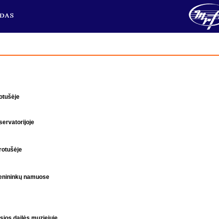
rotušėje
nservatorijoje
 rotušėje
 menininkų namuose
osios dailės muziejuje