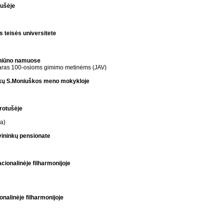
tušėje
s teisės universitete
ainiūno namuose
aras 100-osioms gimimo metinėms (JAV)
ninkų S.Moniuškos meno mokykloje
 rotušėje
ja)
vininkų pensionate
acionalinėje filharmonijoje
onalinėje filharmonijoje