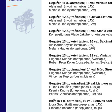
Rėmėjai
Gegužės 11 d., antradienį, 18 val. Vilniaus ro
Aleksandr Snytkin (smuikas, JAV)
Melanie Hadley (fortepijonas, JAV)
Gegužės 12 d., trečiadienį, 15.30 val. Lietuvo
Aleksandr Snytkin (smuikas, JAV)
Melanie Hadley (fortepijonas, JAV)
Gegužės 12 d., trečiadienį, 18 val. Stasio V
Kompozitoriaus Vlado Jakubėno kūrybos vak
Gegužės 13 d., ketvirtadienį, 16 val. Šalči
Aleksandr Snytkin (smuikas, JAV)
Melany Hadley (fortepijonas, JAV)
Gegužės 13 d., ketvirtadienį, 18 val. Vilniaus
Eugenija Kuprytė (fortepijonas, Šveicarija)
Robert Peter Koller (bosas-baritonas, Šveicari
Gegužės 17 d., pirmadienį, 14 val. Mūro Strė
Eugenija Kuprytė (fortepijonas, Šveicarija)
Vincentas Kuprys (bosas, Lietuva)
Gegužės 18 d., antradienį, 19 val. Lietuvos n
Lukas Geniušas (fortepijonas, Rusija)
Ksenija Knorre (fortepijonas, Rusija)
Petras Geniušas (fortepijonas, Lietuva)
Birželio 1 d., antradienį, 19 val.
Lietuvos naci
Liora Grodnikaitė (mecosopranas, JAV)
Giacomo Battarino (fortepijonas, Italija)