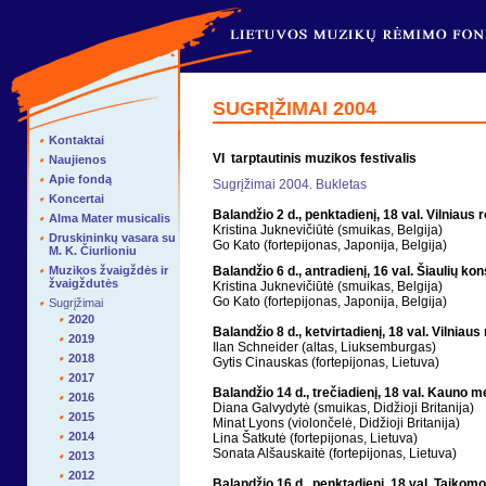
SUGRĮŽIMAI 2004
Kontaktai
VI tarptautinis muzikos festivalis
Naujienos
Apie fondą
Sugrįžimai 2004. Bukletas
Koncertai
Balandžio 2 d., penktadienį, 18 val. Vilniaus 
Alma Mater musicalis
Kristina Juknevičiūtė (smuikas, Belgija)
Druskininkų vasara su
Go Kato (fortepijonas, Japonija, Belgija)
M. K. Čiurlioniu
Muzikos žvaigždės ir
Balandžio 6 d., antradienį, 16 val. Šiaulių ko
žvaigždutės
Kristina Juknevičiūtė (smuikas, Belgija)
Go Kato (fortepijonas, Japonija, Belgija)
Sugrįžimai
2020
Balandžio 8 d., ketvirtadienį, 18 val. Vilniaus
2019
Ilan Schneider (altas, Liuksemburgas)
2018
Gytis Cinauskas (fortepijonas, Lietuva)
2017
Balandžio 14 d., trečiadienį, 18 val. Kauno
2016
Diana Galvydytė (smuikas, Didžioji Britanija)
2015
Minat Lyons (violončelė, Didžioji Britanija)
2014
Lina Šatkutė (fortepijonas, Lietuva)
Sonata Alšauskaitė (fortepijonas, Lietuva)
2013
2012
Balandžio 16 d., penktadienį, 18 val. Taikom