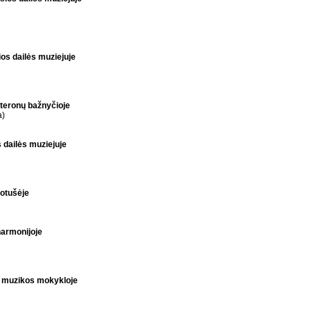
ios dailės muziejuje
iuteronų bažnyčioje
a)
 dailės muziejuje
rotušėje
harmonijoje
s muzikos mokykloje